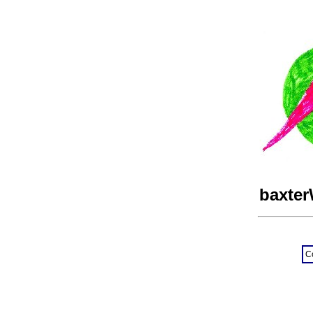
baxte
C